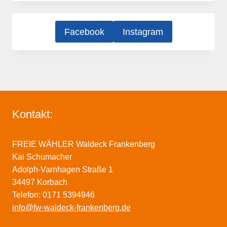
Facebook
Instagram
Kontakt:
FREIE WÄHLER Waldeck Frankenberg
Kai Schumacher
Adolph-Varnhagen Straße 1
34497 Korbach
Telefon: 0171 5394946
info@fw-waldeck-frankenberg.de