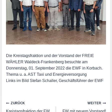
Die Kreistagsfraktion und der Vorstand der FREIE
WÄHLER Waldeck-Frankenberg besuchte am
Donnerstag, 01. September 2022 die EWF in Korbach.
Thema u. a. AST Taxi und Energieversorgung
Links im Bild Stefan Schaller, Geschäftsführer der EWF
Beitragsnavigation
ZURÜCK
WEITER
Kreistagsfraktion der FW
FW mit neuem Vorstand!