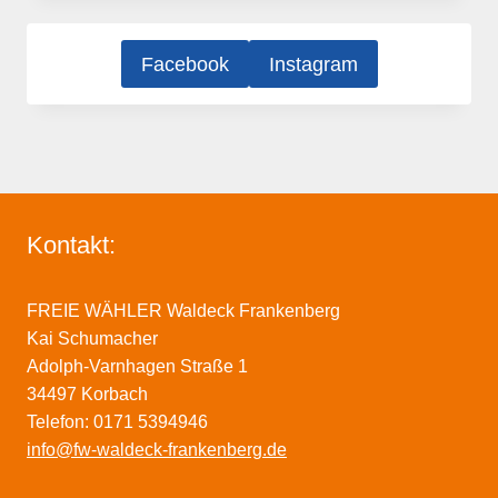
Facebook
Instagram
Kontakt:
FREIE WÄHLER Waldeck Frankenberg
Kai Schumacher
Adolph-Varnhagen Straße 1
34497 Korbach
Telefon: 0171 5394946
info@fw-waldeck-frankenberg.de