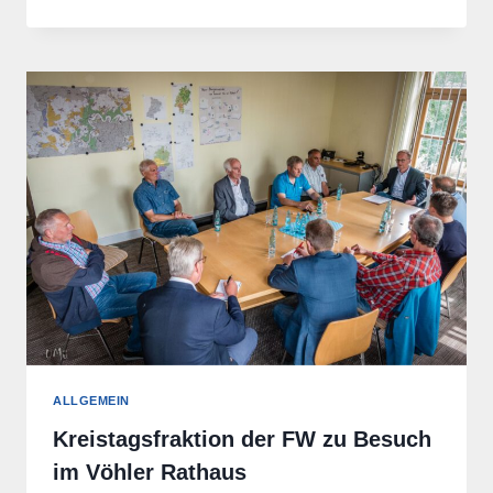
ZU
BESUCH
BEI
DER
EWF
ALLGEMEIN
Kreistagsfraktion der FW zu Besuch
im Vöhler Rathaus