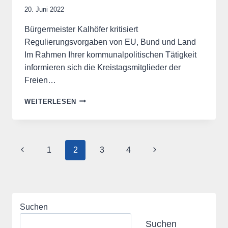
20. Juni 2022
Bürgermeister Kalhöfer kritisiert
Regulierungsvorgaben von EU, Bund und Land
Im Rahmen Ihrer kommunalpolitischen Tätigkeit
informieren sich die Kreistagsmitglieder der
Freien…
KREISTAGSFRAKTION
WEITERLESEN
DER
FW
ZU
BESUCH
Seitennavigation
Vorherige
Nächste
1
2
3
4
IM
VÖHLER
Seite
Seite
RATHAUS
Suchen
Suchen