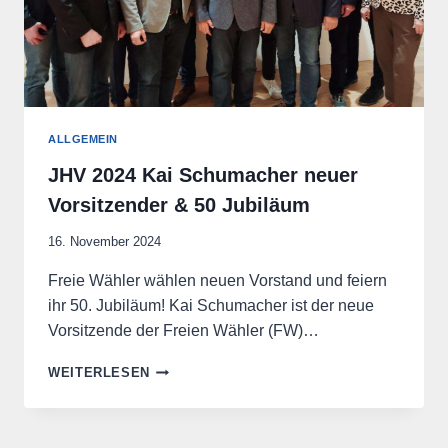
ALLGEMEIN
JHV 2024 Kai Schumacher neuer
Vorsitzender & 50 Jubiläum
16. November 2024
Freie Wähler wählen neuen Vorstand und feiern
ihr 50. Jubiläum! Kai Schu­ma­cher ist der neue
Vor­sit­zen­de der Frei­en Wäh­ler (FW)…
JHV
WEITERLESEN
2024
KAI
SCHUMACHER
NEUER