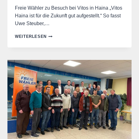
Freie Wähler zu Besuch bei Vitos in Haina „Vitos
Haina ist für die Zukunft gut aufgestellt.“ So fasst
Uwe Steuber,…
FREIE
WEITERLESEN
WÄHLER
INFORMIEREN
SICH
ÜBER
ENTWICKLUNG
VON
VITOS
HAINA